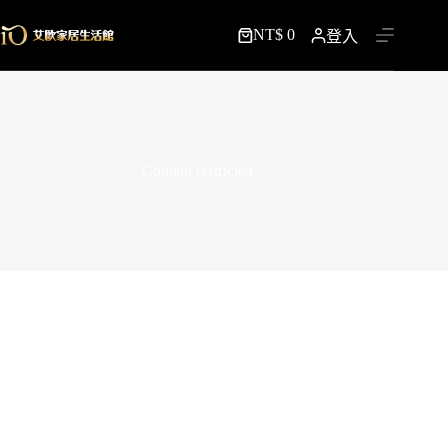
跳
NT$
0
至
登入
購
主
物
要
車
內
容
Content restricted