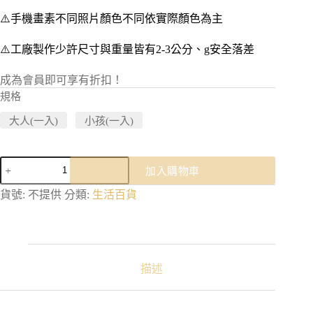
⚠️手機畫素不同照片顏色不同依實際顏色為主
⚠️工廠製作少許尺寸與重量皆有2-3公分、g安全落差
成為會員即可享有折扣！
規格
大人(一入)
小孩(一入)
口
加入購物車
罩
防
貨號:
不提供
分類:
生活百貨
塵
套
｜
庫
存
描述
現
貨
大