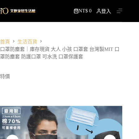
跳
NT$
0
至
登入
購
主
物
要
車
內
容
首頁
生活百貨
口罩防塵套｜庫存現貨 大人 小孩 口罩套 台灣製MIT 口
罩防塵套 防護口罩 可水洗 口罩保護套
特價