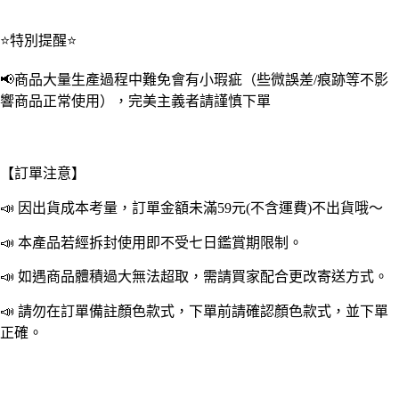
人
小
⭐特別提醒⭐
孩
口
📢商品大量生產過程中難免會有小瑕疵（些微誤差/痕跡等不影
罩
響商品正常使用），完美主義者請謹慎下單
套
台
灣
製
【訂單注意】
MIT
口
📣 因出貨成本考量，訂單金額未滿59元(不含運費)不出貨哦～
罩
防
📣 本產品若經拆封使用即不受七日鑑賞期限制。
塵
套
📣 如遇商品體積過大無法超取，需請買家配合更改寄送方式。
防
📣 請勿在訂單備註顏色款式，下單前請確認顏色款式，並下單
護
口
正確。
罩
可
水