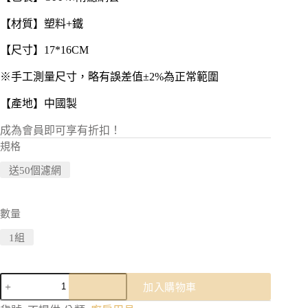
【材質】塑料+鐵
【尺寸】17*16CM
※手工測量尺寸，略有誤差值±2%為正常範圍
【產地】中國製
成為會員即可享有折扣！
規格
送50個濾網
數量
1組
廚
加入購物車
房