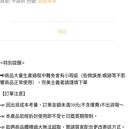
水
貨號:
不提供
分類:
廚房用具
槽
過
濾
網
瀝
描述
水
架
｜
水
槽
⭐特別提醒⭐
濾
網
📢商品大量生產過程中難免會有小瑕疵（些微誤差/痕跡等不影
架
響商品正常使用），完美主義者請謹慎下單
廚
餘
【訂單注意】
過
濾
📣 因出貨成本考量，訂單金額未滿59元(不含運費)不出貨哦～
架
濾
📣 本產品若經拆封使用即不受七日鑑賞期限制。
網
📣 如遇商品體積過大無法超取，需請買家配合更改寄送方式。
架