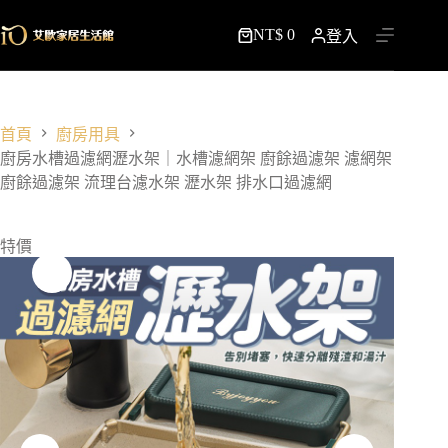
跳
NT$
0
至
登入
購
主
物
要
車
內
容
首頁
廚房用具
廚房水槽過濾網瀝水架｜水槽濾網架 廚餘過濾架 濾網架
廚餘過濾架 流理台濾水架 瀝水架 排水口過濾網
特價