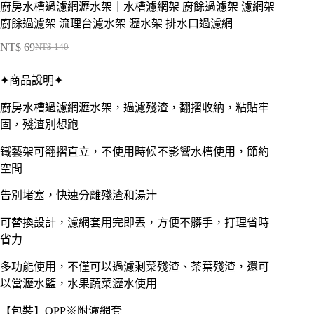
廚房水槽過濾網瀝水架｜水槽濾網架 廚餘過濾架 濾網架
廚餘過濾架 流理台濾水架 瀝水架 排水口過濾網
NT$
69
NT$
140
原
目
始
前
✦商品說明✦
價
價
格：
格：
廚房水槽過濾網瀝水架，過濾殘渣，翻摺收納，粘貼牢
NT$ 140。
NT$ 69。
固，殘渣別想跑
鐵藝架可翻摺直立，不使用時候不影響水槽使用，節約
空間
告別堵塞，快速分離殘渣和湯汁
可替換設計，濾網套用完即丟，方便不髒手，打理省時
省力
多功能使用，不僅可以過濾剩菜殘渣、茶葉殘渣，還可
以當瀝水籃，水果蔬菜瀝水使用
【包裝】OPP※附濾網套