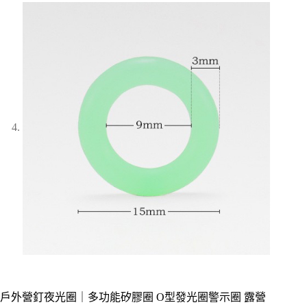
戶外營釘夜光圈｜多功能矽膠圈 O型發光圈警示圈 露營