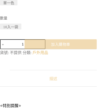
單一色
數量
10入一袋
戶
加入購物車
外
營
貨號:
不提供
分類:
戶外用品
釘
夜
光
圈
｜
描述
多
功
能
矽
膠
⭐特別提醒⭐
圈