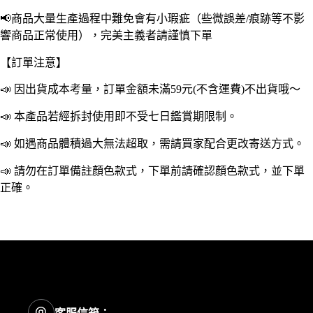
O
📢商品大量生產過程中難免會有小瑕疵（些微誤差/痕跡等不影
型
響商品正常使用），完美主義者請謹慎下單
發
光
【訂單注意】
圈
警
📣 因出貨成本考量，訂單金額未滿59元(不含運費)不出貨哦～
示
圈
📣 本產品若經拆封使用即不受七日鑑賞期限制。
露
營
📣 如遇商品體積過大無法超取，需請買家配合更改寄送方式。
配
📣 請勿在訂單備註顏色款式，下單前請確認顏色款式，並下單
件
露
正確。
營
美
學
露
營
outdoor
數
量