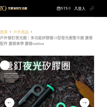
跳
NT$
0
至
登入
購
主
物
要
車
內
容
首頁
戶外用品
戶外營釘夜光圈｜多功能矽膠圈 O型發光圈警示圈 露營
配件 露營美學 露營outdoor