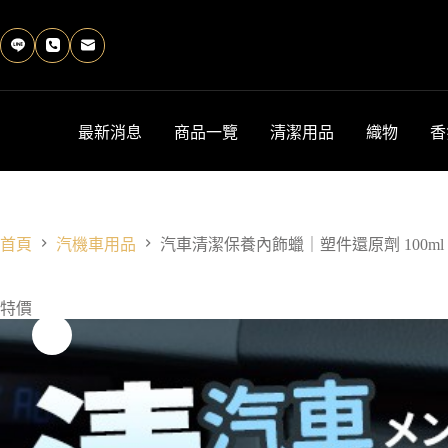
跳
至
主
要
內
容
最新消息
商品一覽
清潔用品
織物
香
首頁
汽機車用品
汽車清潔保養內飾蠟｜塑件還原劑 100ml
特價