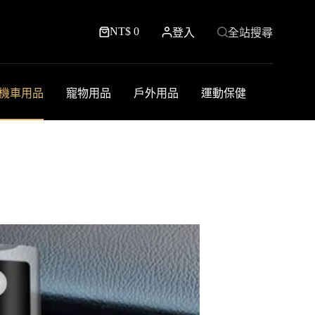
NT$
0
登入
全站搜尋
購
物
車
機車用品
寵物用品
戶外用品
運動保健