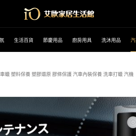
氛
生活百貨
節慶用品
廚房用具
洗沐用品
汽
 車蠟 塑料保養 塑膠還原 膠條保護 汽車內裝保養 洗車打蠟 汽機