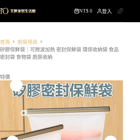
跳
NT$
0
至
登入
購
主
物
要
車
內
容
首頁
廚房用具
矽膠保鮮袋｜可微波加熱 密封保鮮袋 環保收納袋 食品
密封袋 食物袋 廚房收納
特價