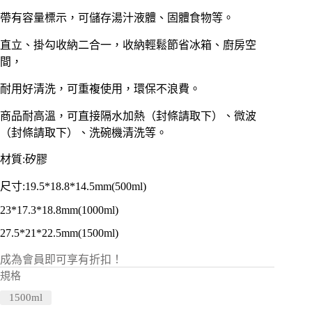
價
價
格：
格：
帶有容量標示，可儲存湯汁液體、固體食物等。
NT$ 85。
NT$ 42。
直立、掛勾收納二合一，收納輕鬆節省冰箱、廚房空
間，
耐用好清洗，可重複使用，環保不浪費。
商品耐高溫，可直接隔水加熱（封條請取下）、微波
（封條請取下）、洗碗機清洗等。
材質:矽膠
尺寸:19.5*18.8*14.5mm(500ml)
23*17.3*18.8mm(1000ml)
27.5*21*22.5mm(1500ml)
成為會員即可享有折扣！
規格
1500ml