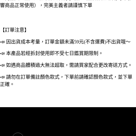
袋
響商品正常使用），完美主義者請謹慎下單
環
保
收
納
【訂單注意】
袋
食
📣 因出貨成本考量，訂單金額未滿59元(不含運費)不出貨哦～
品
密
📣 本產品若經拆封使用即不受七日鑑賞期限制。
封
📣 如遇商品體積過大無法超取，需請買家配合更改寄送方式。
袋
食
📣 請勿在訂單備註顏色款式，下單前請確認顏色款式，並下單
物
正確。
袋
廚
房
收
納
數
量