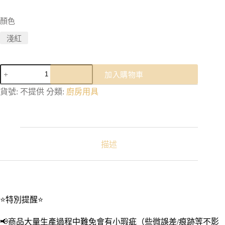
顏色
淺紅
矽
加入購物車
膠
保
貨號:
不提供
分類:
廚房用具
鮮
袋
｜
可
微
描述
波
加
熱
密
封
⭐特別提醒⭐
保
鮮
📢商品大量生產過程中難免會有小瑕疵（些微誤差/痕跡等不影