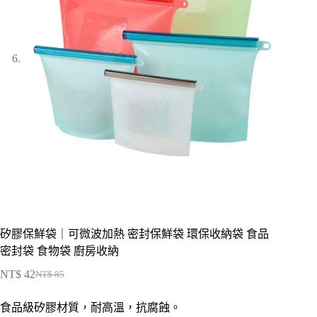
矽膠保鮮袋｜可微波加熱 密封保鮮袋 環保收納袋 食品
密封袋 食物袋 廚房收納
NT$
42
NT$
85
原
目
始
前
食品級矽膠材質，耐高溫，抗腐蝕。