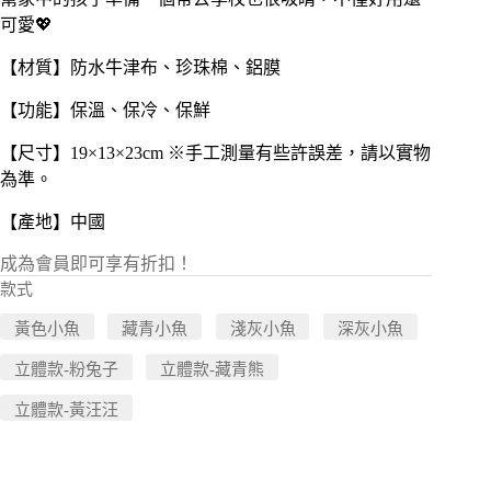
可愛💖
【材質】防水牛津布、珍珠棉、鋁膜
【功能】保溫、保冷、保鮮
【尺寸】19×13×23cm ※手工測量有些許誤差，請以實物
為準。
【產地】中國
成為會員即可享有折扣！
款式
黃色小魚
藏青小魚
淺灰小魚
深灰小魚
立體款-粉兔子
立體款-藏青熊
立體款-黃汪汪