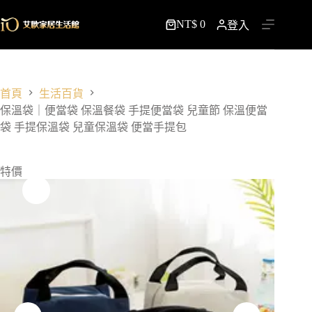
跳
NT$
0
至
登入
購
主
物
要
車
內
容
首頁
生活百貨
保溫袋｜便當袋 保溫餐袋 手提便當袋 兒童節 保溫便當
袋 手提保溫袋 兒童保溫袋 便當手提包
特價