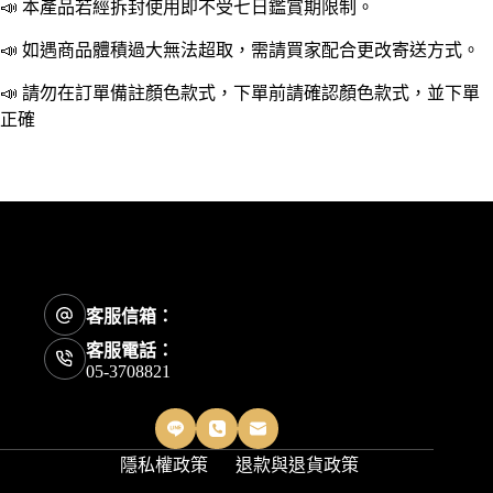
便
📣 本產品若經拆封使用即不受七日鑑賞期限制。
當
📣 如遇商品體積過大無法超取，需請買家配合更改寄送方式。
袋
手
📣 請勿在訂單備註顏色款式，下單前請確認顏色款式，並下單
提
正確
保
溫
袋
兒
童
保
溫
袋
便
客服信箱：
當
客服電話：
手
05-3708821
提
包
數
量
隱私權政策
退款與退貨政策