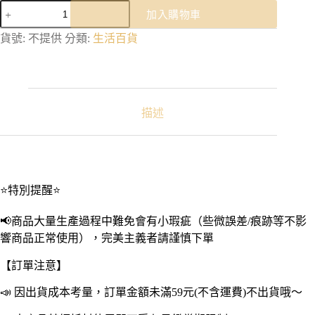
保
加入購物車
溫
袋
貨號:
不提供
分類:
生活百貨
｜
便
當
袋
保
描述
溫
餐
袋
手
提
⭐特別提醒⭐
便
當
📢商品大量生產過程中難免會有小瑕疵（些微誤差/痕跡等不影
袋
響商品正常使用），完美主義者請謹慎下單
兒
童
【訂單注意】
節
保
📣 因出貨成本考量，訂單金額未滿59元(不含運費)不出貨哦～
溫