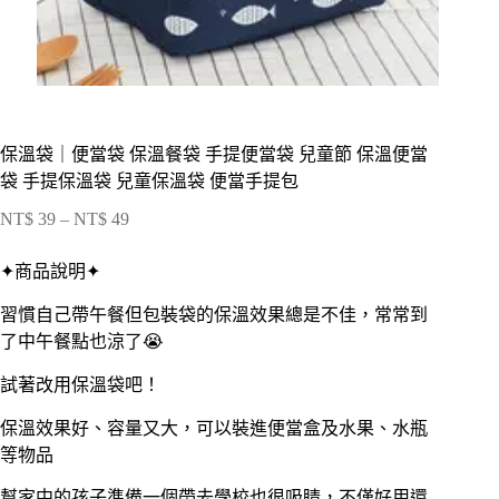
保溫袋｜便當袋 保溫餐袋 手提便當袋 兒童節 保溫便當
袋 手提保溫袋 兒童保溫袋 便當手提包
NT$
39
–
NT$
49
價
格
✦商品說明✦
範
圍：
習慣自己帶午餐但包裝袋的保溫效果總是不佳，常常到
NT$ 39
了中午餐點也涼了😭
到
NT$ 49
試著改用保溫袋吧！
保溫效果好、容量又大，可以裝進便當盒及水果、水瓶
等物品
幫家中的孩子準備一個帶去學校也很吸睛，不僅好用還