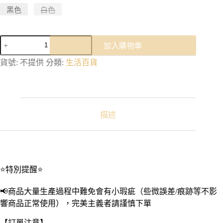
黑色
白色
超
加入購物車
薄
迷
貨號:
不提供
分類:
生活百貨
你
美
型
手
機
描述
支
架
｜
手
機
⭐特別提醒⭐
指
環
📢商品大量生產過程中難免會有小瑕疵（些微誤差/痕跡等不影
支
響商品正常使用），完美主義者請謹慎下單
架
桌
【訂單注意】