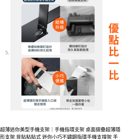
超薄迷你美型手機支架｜手機指環支架 桌面摺疊超薄隱
形支架 背貼粘貼式 迷你小巧不鏽鋼指環手機支撐架 手