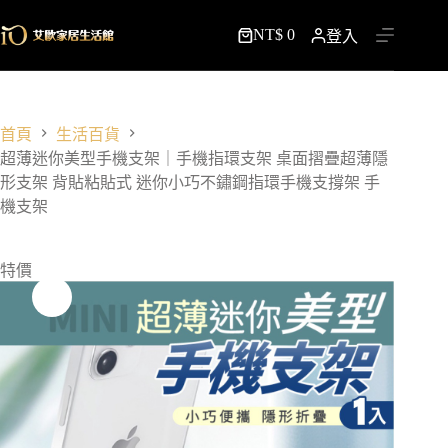
跳
NT$
0
至
登入
購
主
物
要
車
內
容
首頁
生活百貨
超薄迷你美型手機支架｜手機指環支架 桌面摺疊超薄隱
形支架 背貼粘貼式 迷你小巧不鏽鋼指環手機支撐架 手
機支架
特價