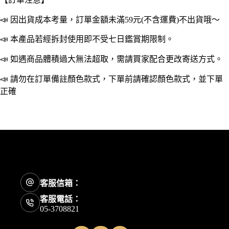
面
摺
📣 因出貨成本考量，訂單金額未滿59元(不含運費)不出貨哦～
疊
超
📣 本產品若經拆封使用即不受七日鑑賞期限制。
薄
📣 如遇商品體積過大無法超取，需請買家配合更改寄送方式。
隱
形
📣 請勿在訂單備註顏色款式，下單前請確認顏色款式，並下單
支
正確
架
背
貼
粘
貼
式
迷
你
小
客服信箱：
巧
客服電話：
不
05-3708821
鏽
鋼