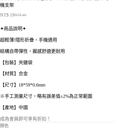
機支架
NT$
19
NT$
40
原
目
始
前
✦商品說明✦
價
價
格：
格：
超輕薄!隱形折疊，手機通用
NT$ 40。
NT$ 19。
結構自帶彈性，握感舒適更耐用
【包裝】夾鏈袋
【材質】合金
【尺寸】18*59*0.6mm
※手工測量尺寸，略有誤差值±2%為正常範圍
【產地】中國
成為會員即可享有折扣！
顏色