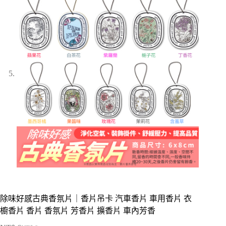
除味好感古典香氛片｜香片吊卡 汽車香片 車用香片 衣
櫥香片 香片 香氛片 芳香片 擴香片 車內芳香