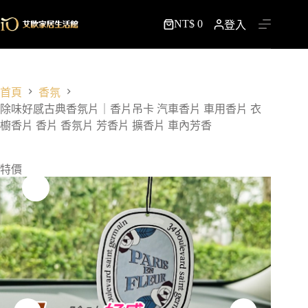
跳
NT$
0
至
登入
購
主
物
要
車
內
容
首頁
香氛
除味好感古典香氛片｜香片吊卡 汽車香片 車用香片 衣
櫥香片 香片 香氛片 芳香片 擴香片 車內芳香
特價