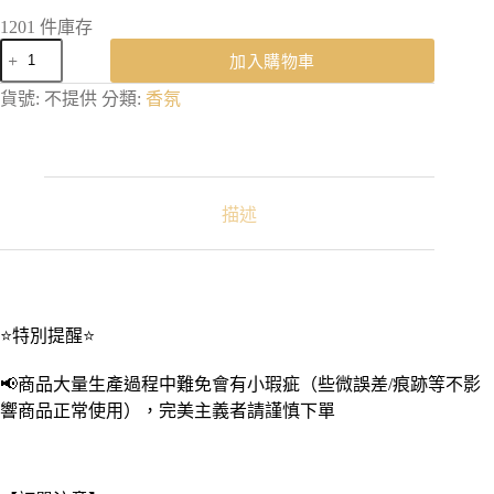
1201 件庫存
除
加入購物車
味
好
貨號:
不提供
分類:
香氛
感
古
典
香
氛
描述
片
｜
香
片
吊
⭐特別提醒⭐
卡
汽
📢商品大量生產過程中難免會有小瑕疵（些微誤差/痕跡等不影
車
響商品正常使用），完美主義者請謹慎下單
香
片
車
用