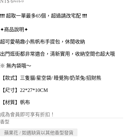
NT$
6
NT$
9
原
目
始
前
❗️❗️❗️ 超取一單最多65個，超過請改宅配 ❗️❗️❗️
價
價
格：
格：
✦商品說明✦
NT$ 9。
NT$ 6。
超可愛萌趣小熊帆布手提包，休閒收納
出門逛街都非常適合，清新實用，收納空間也超大哦
※ 無內袋哦～
【款式】三隻貓/星空袋/ 睡覺狗/奶茶兔/招財熊
【尺寸】22*27*10CM
【材質】帆布
成為會員即可享有折扣！
香型
蘋果花 / 如遇缺貨以其他香型發貨