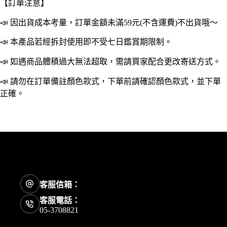
【訂單注意】
香
片
📣 因出貨成本考量，訂單金額未滿59元(不含運費)不出貨哦～
衣
櫥
📣 本產品若經拆封使用即不受七日鑑賞期限制。
香
📣 如遇商品體積過大無法超取，需請買家配合更改寄送方式。
片
香
📣 請勿在訂單備註顏色款式，下單前請確認顏色款式，並下單
片
正確。
香
氛
片
芳
香
片
擴
香
片
客服信箱：
車
客服電話：
內
05-3708821
芳
香