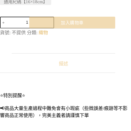
通用尺碼【16×18cm】
兒
加入購物車
童
防
貨號:
不提供
分類:
織物
污
袖
套
｜
防
描述
水
防
油
一
次
⭐特別提醒⭐
性
袖
📢商品大量生產過程中難免會有小瑕疵（些微誤差/痕跡等不影
套
響商品正常使用），完美主義者請謹慎下單
拋
棄
式