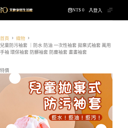
跳
NT$
0
至
登入
購
主
物
要
車
內
容
首頁
織物
兒童防污袖套 ｜防水 防油 一次性袖套 拋棄式袖套 萬用
手袖 環保袖套 防髒袖套 防塵袖套 畫畫袖套
特價