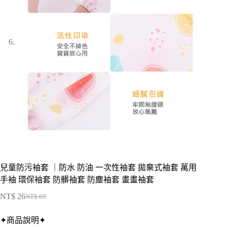
兒童防污袖套 ｜防水 防油 一次性袖套 拋棄式袖套 萬用
手袖 環保袖套 防髒袖套 防塵袖套 畫畫袖套
NT$
26
NT$
69
原
目
始
前
✦商品說明✦