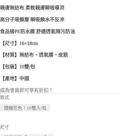
價
價
格：
格：
親膚無紡布 柔軟親膚瞬吸導流
NT$ 69。
NT$ 26。
高分子吸鎖層 瞬吸鎖水不反滲
食品級PE防水膜 舒適透氣隔污防油
【尺寸】16×18cm
【材質】無紡布、透氣膜、皮筋
【包裝】10雙/包
【產地】中國
成為會員即可享有折扣！
款式
隨機花色∣10雙入/包
尺寸