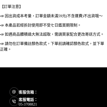
袖
【訂單注意】
套
萬
📣 因出貨成本考量，訂單金額未滿59元(不含運費)不出貨哦～
用
手
📣 本產品若經拆封使用即不受七日鑑賞期限制。
袖
📣 如遇商品體積過大無法超取，需請買家配合更改寄送方式。
環
保
📣 請勿在訂單備註顏色款式，下單前請確認顏色款式，並下單
袖
正確。
套
防
髒
袖
套
防
塵
袖
套
客服信箱：
畫
客服電話：
畫
05-3708821
袖