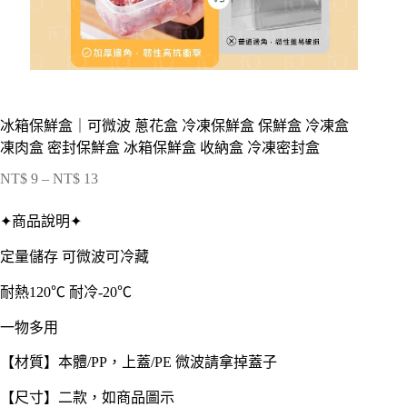
冰箱保鮮盒｜可微波 蔥花盒 冷凍保鮮盒 保鮮盒 冷凍盒
凍肉盒 密封保鮮盒 冰箱保鮮盒 收納盒 冷凍密封盒
NT$
9
–
NT$
13
價
格
✦商品說明✦
範
圍：
定量儲存 可微波可冷藏
NT$ 9
到
耐熱120℃ 耐冷-20℃
NT$ 13
一物多用
【材質】本體/PP，上蓋/PE 微波請拿掉蓋子
【尺寸】二款，如商品圖示