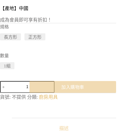
【產地】中國
成為會員即可享有折扣！
規格
長方形
正方形
數量
1組
冰
加入購物車
箱
保
貨號:
不提供
分類:
廚房用具
鮮
盒
｜
可
微
描述