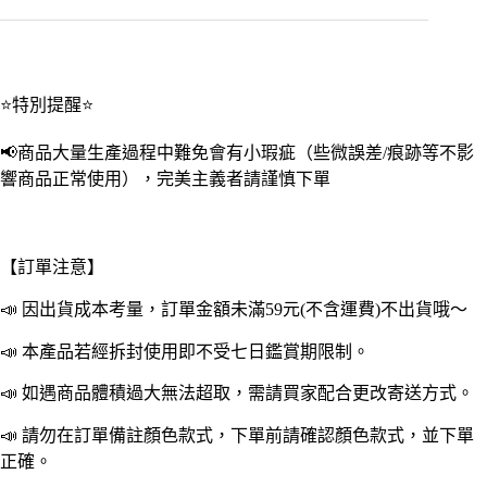
波
蔥
花
盒
冷
⭐特別提醒⭐
凍
保
📢商品大量生產過程中難免會有小瑕疵（些微誤差/痕跡等不影
鮮
響商品正常使用），完美主義者請謹慎下單
盒
保
鮮
盒
【訂單注意】
冷
凍
📣 因出貨成本考量，訂單金額未滿59元(不含運費)不出貨哦～
盒
凍
📣 本產品若經拆封使用即不受七日鑑賞期限制。
肉
📣 如遇商品體積過大無法超取，需請買家配合更改寄送方式。
盒
密
📣 請勿在訂單備註顏色款式，下單前請確認顏色款式，並下單
封
正確。
保
鮮