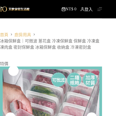
跳
NT$
0
至
登入
購
主
物
要
車
內
容
首頁
廚房用具
冰箱保鮮盒｜可微波 蔥花盒 冷凍保鮮盒 保鮮盒 冷凍盒
凍肉盒 密封保鮮盒 冰箱保鮮盒 收納盒 冷凍密封盒
特價