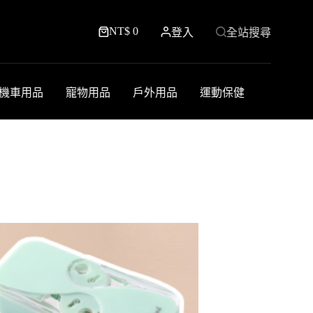
NT$
0
登入
全站搜尋
購
物
車
機車用品
寵物用品
戶外用品
運動保健