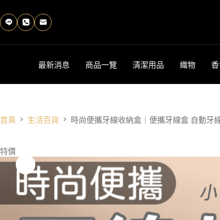
跳
至
主
要
內
容
最新消息
商品一覽
清潔用品
織物
香
首頁
生活百貨
時尚便攜牙線收納盒｜便攜牙線盒 自動牙線
特價