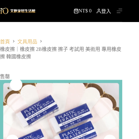
跳
NT$
0
至
登入
購
主
物
要
車
內
容
首頁
文具用品
橡皮擦｜橡皮擦 2B橡皮擦 擦子 考試用 美術用 專用橡皮
擦 韓國橡皮擦
售罄