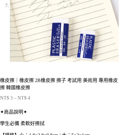
橡皮擦｜橡皮擦 2B橡皮擦 擦子 考試用 美術用 專用橡皮
擦 韓國橡皮擦
NT$
3
–
NT$
4
價
格
✦商品說明✦
範
圍：
學生必備 柔軟好擦拭
NT$ 3
到