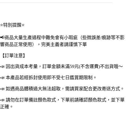
皮
擦
擦
子
⭐特別提醒⭐
考
試
📢商品大量生產過程中難免會有小瑕疵（些微誤差/痕跡等不影
用
響商品正常使用），完美主義者請謹慎下單
美
術
【訂單注意】
用
專
📣 因出貨成本考量，訂單金額未滿59元(不含運費)不出貨哦～
用
橡
📣 本產品若經拆封使用即不受七日鑑賞期限制。
皮
擦
📣 如遇商品體積過大無法超取，需請買家配合更改寄送方式。
韓
📣 請勿在訂單備註顏色款式，下單前請確認顏色款式，並下單
國
橡
正確。
皮
擦
數