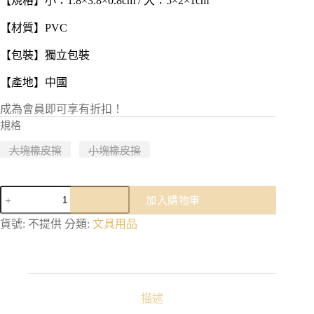
【規格】小：1.8×3.8×0.8cm / 大：5×2×1cm
NT$ 4
【材質】PVC
【包裝】獨立包裝
【產地】中國
成為會員即可享有折扣！
規格
大塊橡皮擦
小塊橡皮擦
橡
加入購物車
皮
擦
貨號:
不提供
分類:
文具用品
｜
橡
皮
擦
2B
描述
橡