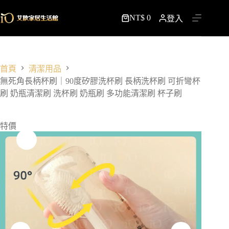
跳
NT$
0
至
登入
購
主
物
要
車
內
容
首頁
清潔用品
無死角長柄杯刷｜90度矽膠洗杯刷 長柄洗杯刷 可折彎杯
刷 奶瓶清潔刷 洗杯刷 奶瓶刷 多功能清潔刷 杯子刷
特價