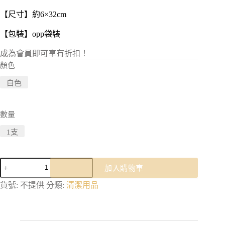
【尺寸】約6×32cm
【包裝】opp袋裝
成為會員即可享有折扣！
顏色
白色
數量
1支
無
加入購物車
死
角
貨號:
不提供
分類:
清潔用品
長
柄
杯