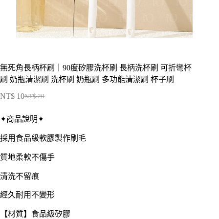
無死角長柄杯刷｜90度矽膠洗杯刷 長柄洗杯刷 可折彎杯
刷 奶瓶清潔刷 洗杯刷 奶瓶刷 多功能清潔刷 杯子刷
NT$
10
NT$
29
原
目
始
前
✦商品說明✦
價
價
格：
格：
採用食品級軟膠製作刷毛
NT$ 29。
NT$ 10。
質地柔軟不傷手
清洗不留痕
經久耐用不變形
【材質】食品級矽膠