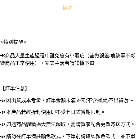
刷
｜
描述
90
度
矽
膠
洗
⭐特別提醒⭐
杯
刷
📢商品大量生產過程中難免會有小瑕疵（些微誤差/痕跡等不影
長
響商品正常使用），完美主義者請謹慎下單
柄
洗
杯
刷
【訂單注意】
可
折
📣 因出貨成本考量，訂單金額未滿59元(不含運費)不出貨哦～
彎
杯
📣 本產品若經拆封使用即不受七日鑑賞期限制。
刷
奶
📣 如遇商品體積過大無法超取，需請買家配合更改寄送方式。
瓶
📣 請勿在訂單備註顏色款式，下單前請確認顏色款式，並下單
清