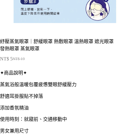
紓壓蒸氣眼罩｜舒緩眼罩 熱敷眼罩 溫熱眼罩 遮光眼罩
發熱眼罩 蒸氣眼罩
NT$
5
NT$
19
原
目
始
前
✦商品說明✦
價
價
格：
格：
蒸氣浴般溫暖包覆疲憊雙眼舒緩壓力
NT$ 19。
NT$ 5。
舒適耳掛服貼不掉落
添加香氛精油
使用時刻：就寢前、交通移動中
男女兼用尺寸