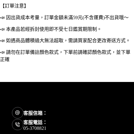
眼
【訂單注意】
罩
遮
📣 因出貨成本考量，訂單金額未滿59元(不含運費)不出貨哦～
光
眼
📣 本產品若經拆封使用即不受七日鑑賞期限制。
罩
📣 如遇商品體積過大無法超取，需請買家配合更改寄送方式。
發
熱
📣 請勿在訂單備註顏色款式，下單前請確認顏色款式，並下單
眼
正確
罩
蒸
氣
眼
罩
數
量
客服信箱：
客服電話：
05-3708821