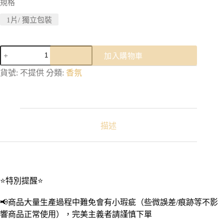
規格
1片/ 獨立包裝
紓
加入購物車
壓
蒸
貨號:
不提供
分類:
香氛
氣
眼
罩
｜
舒
描述
緩
眼
罩
熱
敷
⭐特別提醒⭐
眼
罩
📢商品大量生產過程中難免會有小瑕疵（些微誤差/痕跡等不影
溫
響商品正常使用），完美主義者請謹慎下單
熱