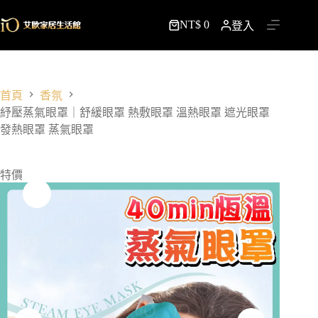
跳
NT$
0
至
登入
購
主
物
要
車
內
容
首頁
香氛
紓壓蒸氣眼罩｜舒緩眼罩 熱敷眼罩 溫熱眼罩 遮光眼罩
發熱眼罩 蒸氣眼罩
特價